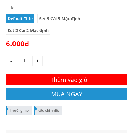
Title
Default Title
Set 5 Cái 5 Mặc định
Set 2 Cái 2 Mặc định
6.000₫
-
+
Thêm vào giỏ
MUA NGAY
Thường mở
cầu chì nhiệt