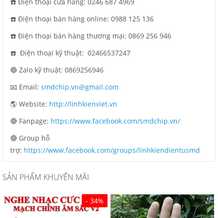
☎️ Điện thoại cửa hàng: 0246 687 4969
☎️ Điện thoại bán hàng online: 0988 125 136
☎️ Điện thoại bán hàng thương mại: 0869 256 946
☎️ Điện thoại kỹ thuật: 02466537247
🔴 Zalo kỹ thuật: 0869256946
📧 Email:
smdchip.vn@gmail.com
🌎 Website:
http://linhkienviet.vn
🔴 Fanpage:
https://www.facebook.com/smdchip.vn/
🔴 Group hỗ
trợ:
https://www.facebook.com/groups/linhkiendientusmd
SẢN PHẨM KHUYẾN MÃI
- 34%