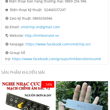
☎️ Điện thoại bán hàng thương mại: 0869 256 946
☎️ Điện thoại kỹ thuật: 02466537247
🔴 Zalo kỹ thuật: 0869256946
📧 Email:
smdchip.vn@gmail.com
🌎 Website:
http://linhkienviet.vn
🔴 Fanpage:
https://www.facebook.com/smdchip.vn/
🔴 Group hỗ
trợ:
https://www.facebook.com/groups/linhkiendientusmd
SẢN PHẨM KHUYẾN MÃI
- 34%