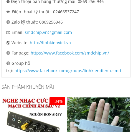
☎️ Điện thoại bán hàng thương mại: 0869 256 946
☎️ Điện thoại kỹ thuật: 02466537247
🔴 Zalo kỹ thuật: 0869256946
📧 Email:
smdchip.vn@gmail.com
🌎 Website:
http://linhkienviet.vn
🔴 Fanpage:
https://www.facebook.com/smdchip.vn/
🔴 Group hỗ
trợ:
https://www.facebook.com/groups/linhkiendientusmd
SẢN PHẨM KHUYẾN MÃI
- 34%