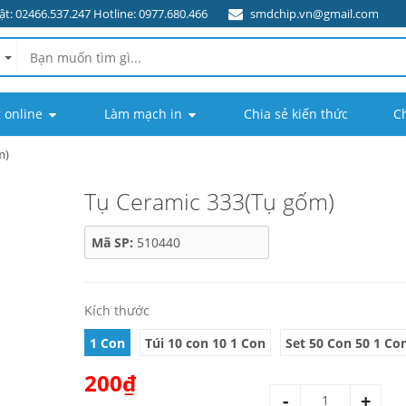
t: 02466.537.247 Hotline: 0977.680.466
smdchip.vn@gmail.com
 online
Làm mạch in
Chia sẻ kiến thức
C
m)
Tụ Ceramic 333(Tụ gốm)
Mã SP:
510440
Kích thước
1 Con
Túi 10 con 10 1 Con
Set 50 Con 50 1 Co
200₫
-
+