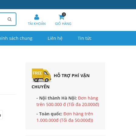
0
TÀI KHOẢN
GIỎ HÀNG
hính sách chung
Liên hệ
Tin tức
HỖ TRỢ PHÍ VẬN
CHUYỂN
- Nội thành Hà Nội:
Đơn hàng
trên 500.000 đ (Tối đa 20,000đ)
- Toàn quốc:
Đơn hàng trên
n
1.000.000đ (Tối đa 50,000đ))