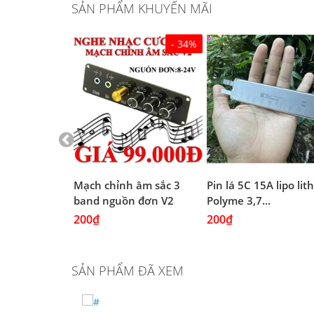
SẢN PHẨM KHUYẾN MÃI
- 34%
 Đen chịu
Mạch chỉnh âm sắc 3
Pin lá 5C 15A lipo li
(4A...
band nguồn đơn V2
Polyme 3,7...
200₫
200₫
SẢN PHẨM ĐÃ XEM