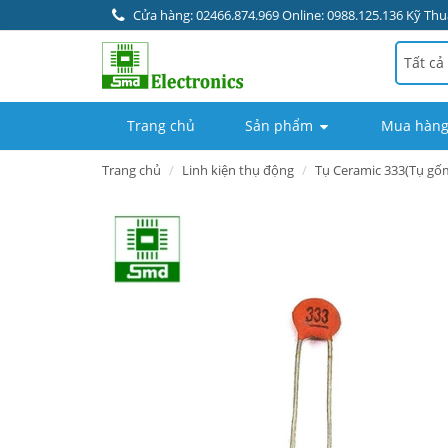
Cửa hàng: 02466.874.969 Online: 0988.125.136 Kỹ Thuậ
Tất cả
Trang chủ
Sản phẩm
Mua hàng
Trang chủ
Linh kiện thụ động
Tụ Ceramic 333(Tụ gố