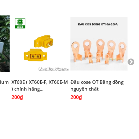
thium
XT60E ( XT60E-F, XT60E-M
Đầu cose OT Bằng đồng
Đầu
) chính hãng...
nguyên chất
Mạ 
200₫
200₫
200