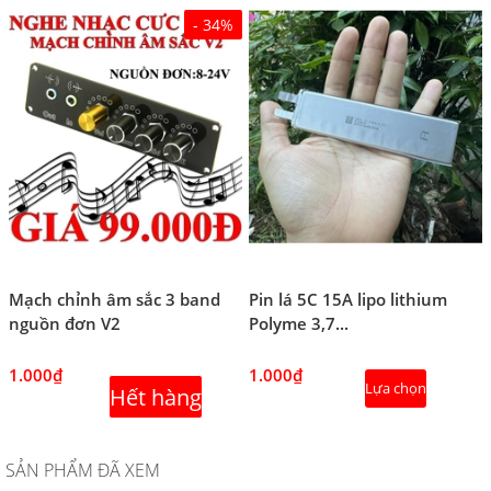
- 34%
Mạch chỉnh âm sắc 3 band
Pin lá 5C 15A lipo lithium
nguồn đơn V2
Polyme 3,7...
1.000₫
1.000₫
Lựa chọn
Hết hàng
SẢN PHẨM ĐÃ XEM