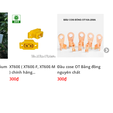
thium
XT60E ( XT60E-F, XT60E-M
Đầu cose OT Bằng đồng
Đầu
) chính hãng...
nguyên chất
Mạ 
300₫
300₫
300