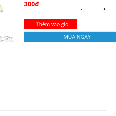
300₫
-
+
Thêm vào giỏ
MUA NGAY