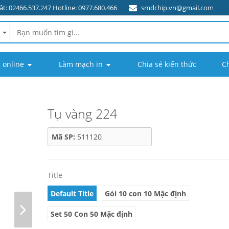
t: 02466.537.247 Hotline: 0977.680.466
smdchip.vn@gmail.com
 online
Làm mạch in
Chia sẻ kiến thức
C
Tụ vàng 224
Mã SP:
511120
Title
Default Title
Gói 10 con 10 Mặc định
Set 50 Con 50 Mặc định