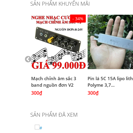
SẢN PHẨM KHUYẾN MÃI
- 34%
 Đen chịu
Mạch chỉnh âm sắc 3
Pin lá 5C 15A lipo li
(4A...
band nguồn đơn V2
Polyme 3,7...
300₫
300₫
SẢN PHẨM ĐÃ XEM