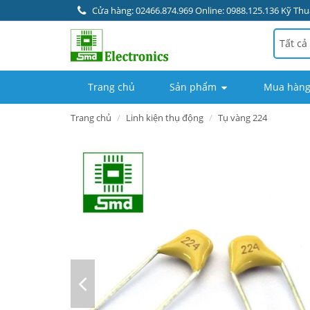
Cửa hàng: 02466.874.969 Online: 0988.125.136 Kỹ Thuậ
Tất cả
Trang chủ
Sản phẩm
Mua hàng
Trang chủ
Linh kiện thụ động
Tụ vàng 224