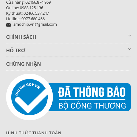
Cửa hàng: 02466.874.969
Online: 0988.125.136
Kỹ thuật: 02466.537.247
Hotline: 0977.680.466
smdchip.vn@gmail.com
CHÍNH SÁCH
HỖ TRỢ
CHỨNG NHẬN
HÌNH THỨC THANH TOÁN