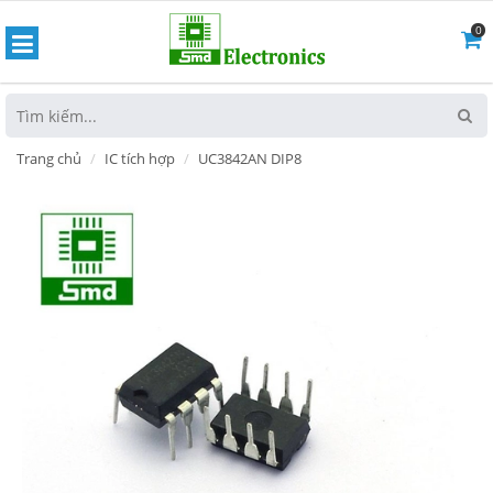
0
hoát
Trang chủ
IC tích hợp
UC3842AN DIP8