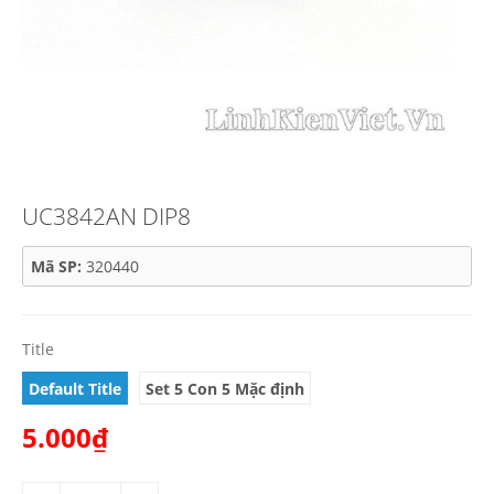
UC3842AN DIP8
Mã SP:
320440
Title
Default Title
Set 5 Con 5 Mặc định
5.000₫