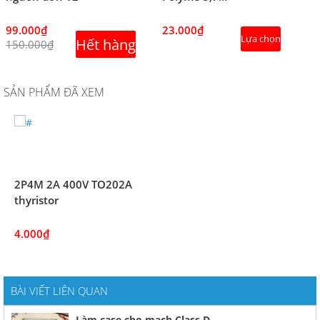
99.000₫
23.000₫
Lựa chọn
Hết hàng
150.000₫
SẢN PHẨM ĐÃ XEM
2P4M 2A 400V TO202A
thyristor
4.000₫
BÀI VIẾT LIÊN QUAN
Làm case cho mạch Class D