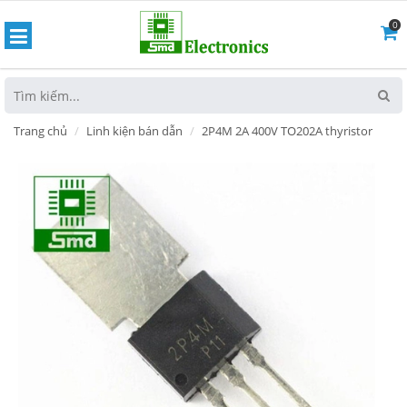
0
hoát
Trang chủ
Linh kiện bán dẫn
2P4M 2A 400V TO202A thyristor