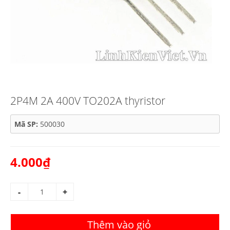
2P4M 2A 400V TO202A thyristor
Mã SP:
500030
4.000₫
-
+
Thêm vào giỏ