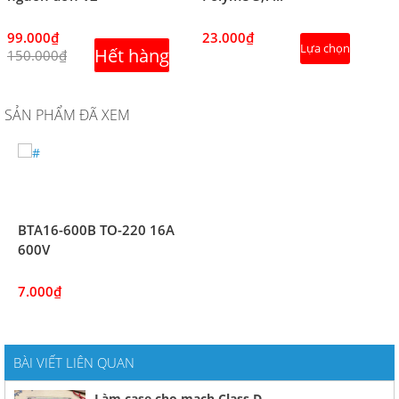
99.000₫
23.000₫
Lựa chọn
Hết hàng
150.000₫
SẢN PHẨM ĐÃ XEM
BTA16-600B TO-220 16A
600V
7.000₫
BÀI VIẾT LIÊN QUAN
Làm case cho mạch Class D