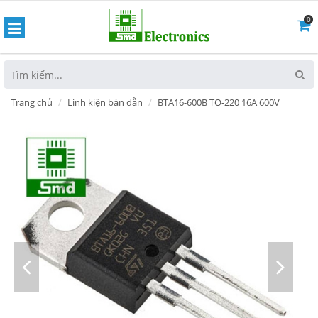
0
hoát
Trang chủ
Linh kiện bán dẫn
BTA16-600B TO-220 16A 600V