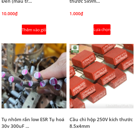
Đen (màu tr...
thước 5x9m...
10.000₫
1.000₫
Lựa chọn
Thêm vào giỏ
Tụ nhôm rắn low ESR Tụ hoá
Cầu chì hộp 250V kích thước
30v 300uF ...
8.5x4mm