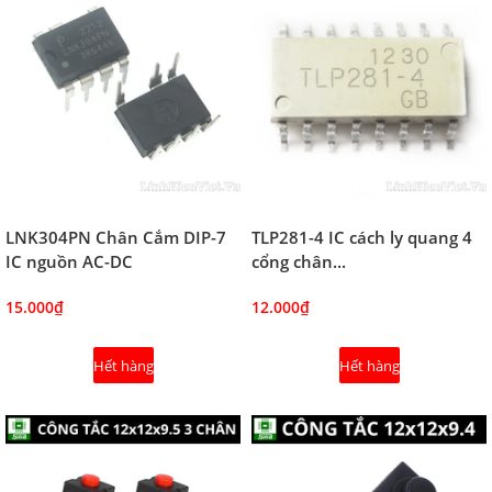
LNK304PN Chân Cắm DIP-7
TLP281-4 IC cách ly quang 4
IC nguồn AC-DC
cổng chân...
15.000₫
12.000₫
Hết hàng
Hết hàng