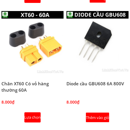
Chân XT60 Có vỏ hàng
Diode cầu GBU608 6A 800V
thường 60A
8.000₫
8.000₫
Lựa chọn
Thêm vào giỏ