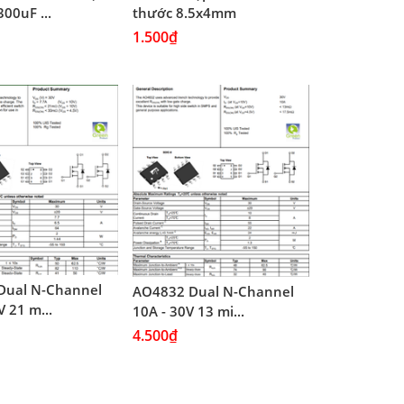
00uF ...
thước 8.5x4mm
1.500₫
Dual N-Channel
AO4832 Dual N-Channel
V 21 m...
10A - 30V 13 mi...
4.500₫