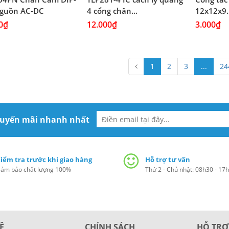
nguồn AC-DC
4 cổng chân...
12x12x9.
0₫
12.000₫
3.000₫
1
2
3
...
24
huyến mãi nhanh nhất
iểm tra trước khi giao hàng
Hỗ trợ tư vấn
ảm bảo chất lượng 100%
Thứ 2 - Chủ nhật: 08h30 - 17
Ệ
CHÍNH SÁCH
HỖ TRỢ