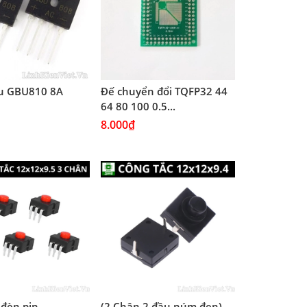
ầu GBU810 8A
Đế chuyển đổi TQFP32 44
64 80 100 0.5...
8.000₫
 đèn pin
(2 Chân 2 đầu núm đen)