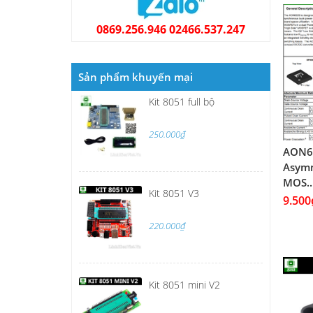
0869.256.946 02466.537.247
Sản phẩm khuyến mại
Kit 8051 full bộ
250.000₫
AON6
Asymm
MOS..
Kit 8051 V3
9.500
220.000₫
Kit 8051 mini V2