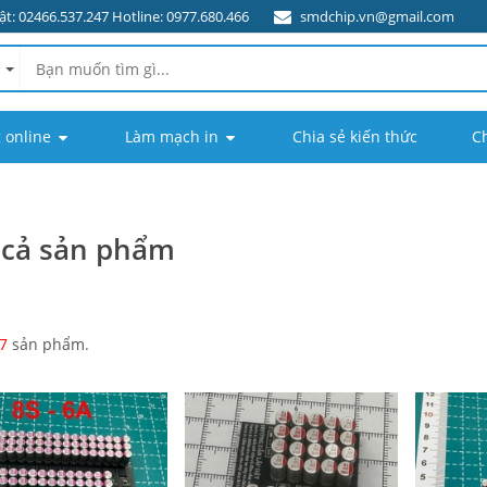
t: 02466.537.247 Hotline: 0977.680.466
smdchip.vn@gmail.com
 online
Làm mạch in
Chia sẻ kiến thức
C
 cả sản phẩm
7
sản phẩm.