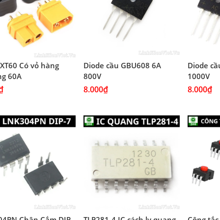
XT60 Có vỏ hàng
Diode cầu GBU608 6A
Diode c
ng 60A
800V
1000V
₫
8.000₫
8.000₫
04PN Chân Cắm DIP-
TLP281-4 IC cách ly quang
Công tắc