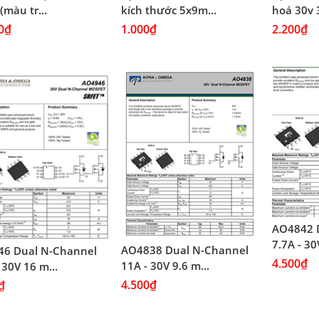
(màu tr...
kích thước 5x9m...
hoá 30v 3
0₫
1.000₫
2.200₫
AO4842 
7.7A - 30
AO4838 Dual N-Channel
6 Dual N-Channel
4.500₫
11A - 30V 9.6 m...
 30V 16 m...
4.500₫
₫