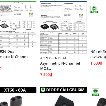
926 Dual
Nút nhấn
etric N-Channel
(6x6x4.3)
AON7934 Dual
.
1.000₫
Asymmetric N-Channel
₫
MOS...
7.500₫