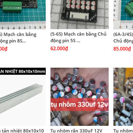
(5-6S) Mạch cân bằng Chủ
S) Mạch cân bằng
(6A-3/4S
động pin 5S ...
ộng pin 8S...
Chủ động 
62.000₫
00₫
85.000₫
tản nhiệt 80x10x10
Tụ nhôm rắn 330uF 12V
Tụ nhôm 