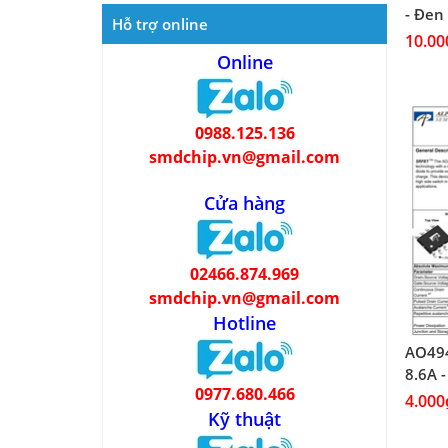
- Đen 
Hỗ trợ online
10.00
Online
0988.125.136
smdchip.vn@gmail.com
Cửa hàng
02466.874.969
smdchip.vn@gmail.com
Hotline
AO494
8.6A -
0977.680.466
4.000
Kỹ thuật