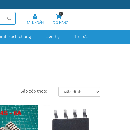
0
TÀI KHOẢN
GIỎ HÀNG
hính sách chung
Liên hệ
Tin tức
Sắp xếp theo: