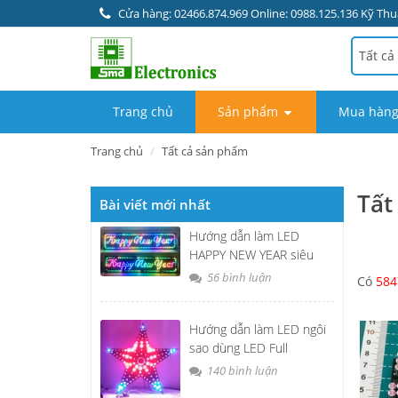
Cửa hàng: 02466.874.969 Online: 0988.125.136 Kỹ Thuậ
Tất cả
Trang chủ
Sản phẩm
Mua hàng
Trang chủ
Tất cả sản phẩm
Tất
Bài viết mới nhất
Hướng dẫn làm LED
HAPPY NEW YEAR siêu
đẹp
56 bình luận
Có
584
Hướng dẫn làm LED ngôi
sao dùng LED Full
140 bình luận