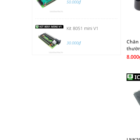
50.000₫
Kit 8051 mini V1
Chân 
30.000₫
thườ
8.000
LNK3