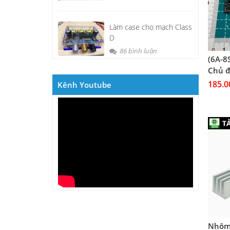
Làm case cho mạch Class
D
86 bình luận
(6A-8
Chủ đ
185.0
Kênh Youtube
Nhôm 