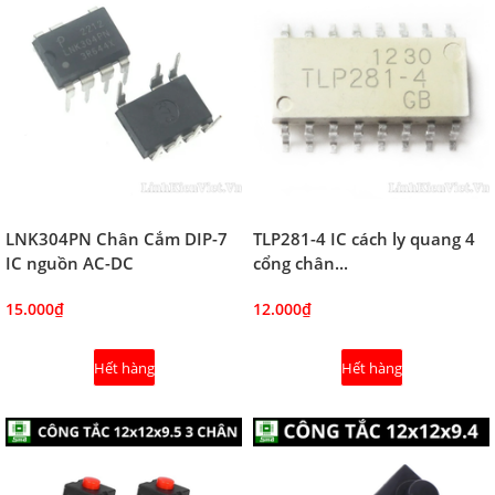
LNK304PN Chân Cắm DIP-7
TLP281-4 IC cách ly quang 4
IC nguồn AC-DC
cổng chân...
15.000₫
12.000₫
Hết hàng
Hết hàng