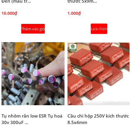
Đen (màu tr...
thước 5x9m...
10.000₫
1.000₫
Lựa chọn
Thêm vào giỏ
Tụ nhôm rắn low ESR Tụ hoá
Cầu chì hộp 250V kích thước
30v 300uF ...
8.5x4mm