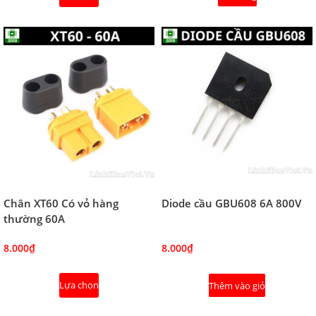
Chân XT60 Có vỏ hàng
Diode cầu GBU608 6A 800V
thường 60A
8.000₫
8.000₫
Lựa chọn
Thêm vào giỏ