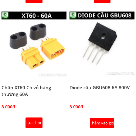
Chân XT60 Có vỏ hàng
Diode cầu GBU608 6A 800V
thường 60A
8.000₫
8.000₫
Lựa chọn
Thêm vào giỏ