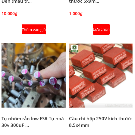
Đen (màu tr...
thước 5x9m...
10.000₫
1.000₫
Lựa chọn
Thêm vào giỏ
Tụ nhôm rắn low ESR Tụ hoá
Cầu chì hộp 250V kích thước
30v 300uF ...
8.5x4mm