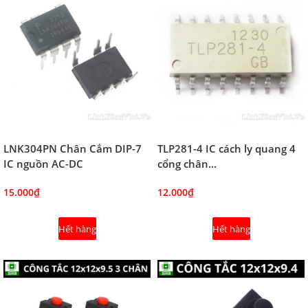
LNK304PN Chân Cắm DIP-7
TLP281-4 IC cách ly quang 4
IC nguồn AC-DC
cổng chân...
15.000₫
12.000₫
Hết hàng
Hết hàng