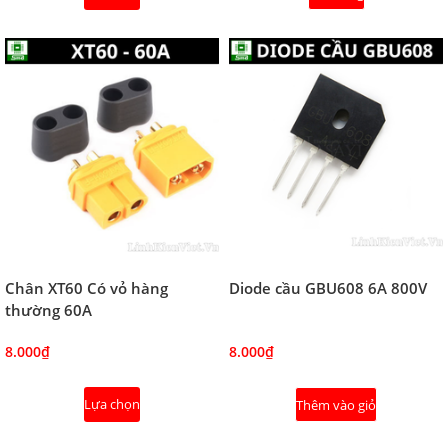
Chân XT60 Có vỏ hàng
Diode cầu GBU608 6A 800V
thường 60A
8.000₫
8.000₫
Lựa chọn
Thêm vào giỏ