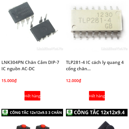
LNK304PN Chân Cắm DIP-7
TLP281-4 IC cách ly quang 4
IC nguồn AC-DC
cổng chân...
15.000₫
12.000₫
Hết hàng
Hết hàng