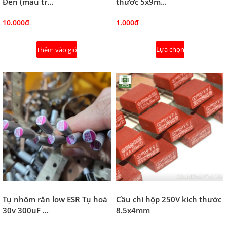
Đen (màu tr...
thước 5x9m...
10.000₫
1.000₫
Lựa chọn
Thêm vào giỏ
Tụ nhôm rắn low ESR Tụ hoá
Cầu chì hộp 250V kích thước
30v 300uF ...
8.5x4mm