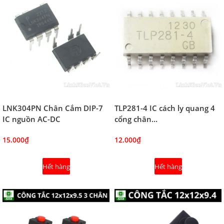
LNK304PN Chân Cắm DIP-7
TLP281-4 IC cách ly quang 4
IC nguồn AC-DC
cổng chân...
15.000₫
12.000₫
Hết hàng
Hết hàng