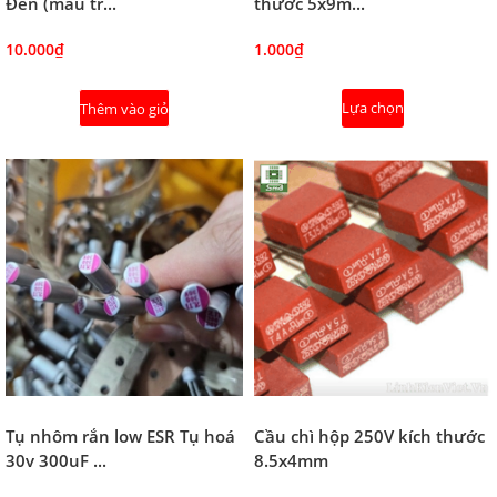
Đen (màu tr...
thước 5x9m...
10.000₫
1.000₫
Lựa chọn
Thêm vào giỏ
Tụ nhôm rắn low ESR Tụ hoá
Cầu chì hộp 250V kích thước
30v 300uF ...
8.5x4mm