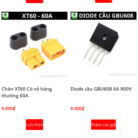
Chân XT60 Có vỏ hàng
Diode cầu GBU608 6A 800V
thường 60A
8.000₫
8.000₫
Lựa chọn
Thêm vào giỏ