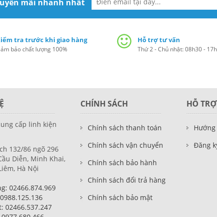
huyến mãi nhanh nhất
iểm tra trước khi giao hàng
Hỗ trợ tư vấn
ảm bảo chất lượng 100%
Thứ 2 - Chủ nhật: 08h30 - 17
Ệ
CHÍNH SÁCH
HỖ TRỢ
cung cấp linh kiện
Chính sách thanh toán
Hướng
Chính sách vận chuyển
Đăng ky
ch 132/86 ngõ 296
ầu Diễn, Minh Khai,
Chính sách bảo hành
Liêm, Hà Nội
Chính sách đổi trả hàng
g: 02466.874.969
 0988.125.136
Chính sách bảo mật
t: 02466.537.247
: 0977.680.466