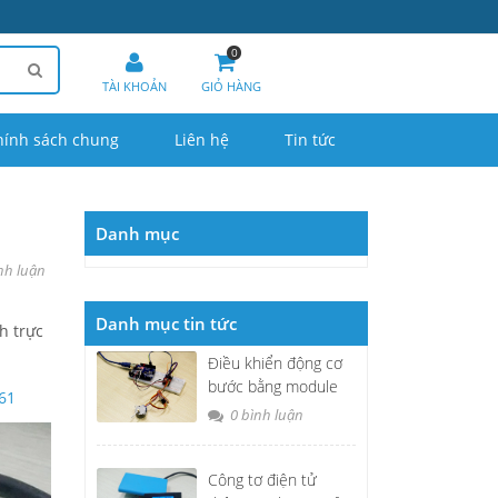
0
TÀI KHOẢN
GIỎ HÀNG
hính sách chung
Liên hệ
Tin tức
Danh mục
nh luận
Danh mục tin tức
h trực
Điều khiển động cơ
bước bằng module
61
A4988 và Arduino
0 bình luận
Uno R3
Công tơ điện tử