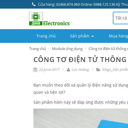
Cửa hàng: 02466.874.969 Online: 0988.125.136 Kỹ Thuậ
Tất cả
Trang chủ
Sản phẩm
Mua hàng
Trang chủ
Module ứng dụng
Công tơ điện tử thông
CÔNG TƠ ĐIỆN TỬ THÔNG 
22 June 2017
Lực Hoàng
blogs_Sản phẩ
Bạn muốn theo dõi và quản lý điện năng sử dụng 
quan và tiện lợi?
Sản phẩm hôm nay sẽ đáp ứng được những yêu c