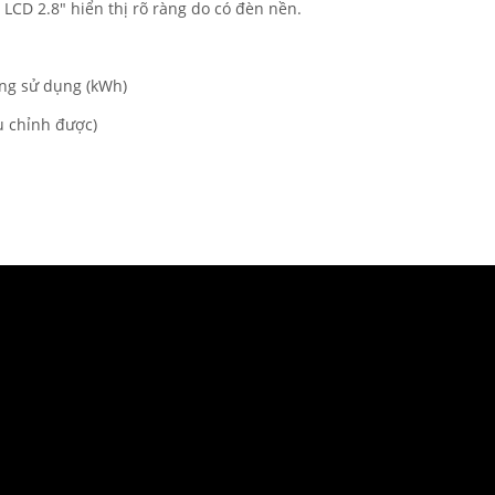
LCD 2.8" hiển thị rõ ràng do có đèn nền.
năng sử dụng (kWh)
u chỉnh được)