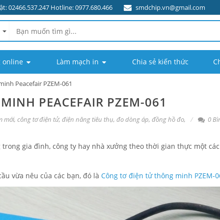
t: 02466.537.247 Hotline: 0977.680.466
smdchip.vn@gmail.com
 online
Làm mạch in
Chia sẻ kiến thức
C
 minh Peacefair PZEM-061
MINH PEACEFAIR PZEM-061
m mới
,
công tơ điện tử
,
điện năng tiêu thụ
,
đo dòng áp
,
đồng hồ đo
,
0 Bì
trong gia đình, công ty hay nhà xưởng theo thời gian thực một các
ầu vừa nêu của các bạn, đó là
Công tơ điện tử thông minh PZEM-0