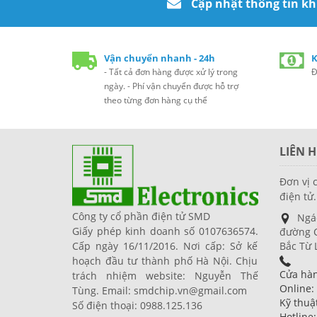
Cập nhật thông tin k
Vận chuyển nhanh - 24h
K
- Tất cả đơn hàng được xử lý trong
Đ
ngày. - Phí vận chuyển được hỗ trợ
theo từng đơn hàng cụ thể
LIÊN H
Đơn vị 
điện tử.
Công ty cổ phần điện tử SMD
Ngá
Giấy phép kinh doanh số 0107636574.
đường C
Cấp ngày 16/11/2016. Nơi cấp: Sở kế
Bắc Từ 
hoạch đầu tư thành phố Hà Nội. Chịu
Cửa hàn
trách nhiệm website: Nguyễn Thế
Online:
Tùng. Email: smdchip.vn@gmail.com
Kỹ thuậ
Số điện thoại: 0988.125.136
Hotline