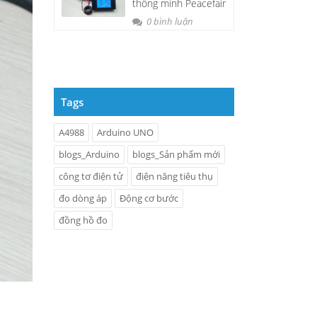
thông minh Peacefair
PZEM-061
0 bình luận
Tags
A4988
Arduino UNO
blogs_Arduino
blogs_Sản phẩm mới
công tơ điện tử
điện năng tiêu thụ
đo dòng áp
Động cơ bước
đồng hồ đo