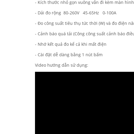
- Kích thước nhỏ gọn vuông vắn đi kèm màn hình 
- Dải đo rộng 80-260V 45-65Hz 0-100A
- Đo công suất tiêu thụ tức thời (W) và đo điện 
- Cảnh báo quá tải (Công công suất cảnh báo điề
- Nhớ kết quả đo kể cả khi mất điện
- Cài đặt dễ dàng bằng 1 nút bấm
Video hướng dẫn sử dụng: