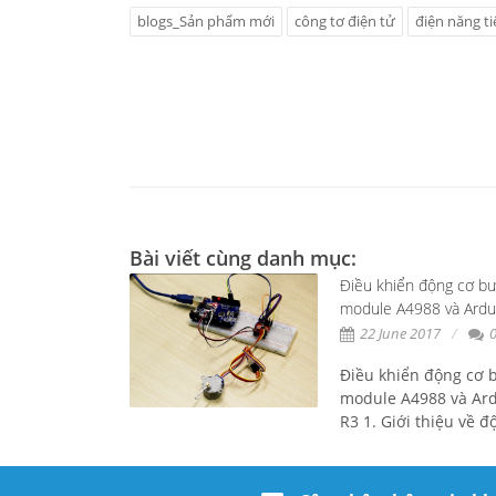
blogs_Sản phẩm mới
công tơ điện tử
điện năng ti
Bài viết cùng danh mục:
Điều khiển động cơ b
module A4988 và Ardu
R3
22 June 2017
Điều khiển động cơ 
module A4988 và Ar
R3 1. Giới thiệu về độ