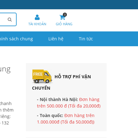
0
TÀI KHOẢN
GIỎ HÀNG
hính sách chung
Liên hệ
Tin tức
ung
HỖ TRỢ PHÍ VẬN
CHUYỂN
- Nội thành Hà Nội:
Đơn hàng
 thanh
trên 500.000 đ (Tối đa 20,000đ)
em thêm
- Toàn quốc:
Đơn hàng trên
riêng:
1.000.000đ (Tối đa 50,000đ))
õ 132