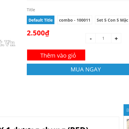
Title
Default Title
combo - 100011
Set 5 Con 5 Mặc
2.500₫
-
+
Thêm vào giỏ
MUA NGAY
B