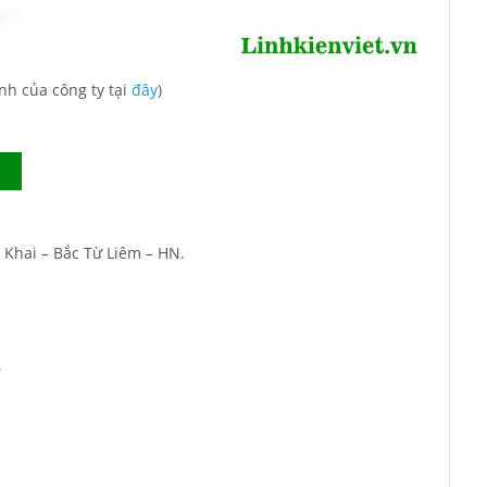
nh của công ty tại
đây
)
 Khai – Bắc Từ Liêm – HN.
6