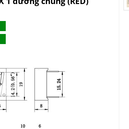
 X 1 dương chung (RED)