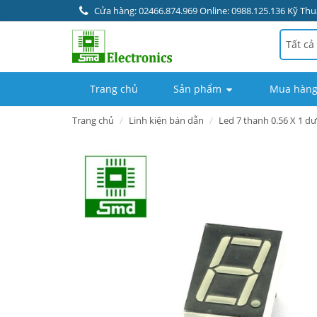
Cửa hàng: 02466.874.969 Online: 0988.125.136 Kỹ Thuậ
Tất cả
Trang chủ
Sản phẩm
Mua hàng
Trang chủ
Linh kiện bán dẫn
Led 7 thanh 0.56 X 1 d