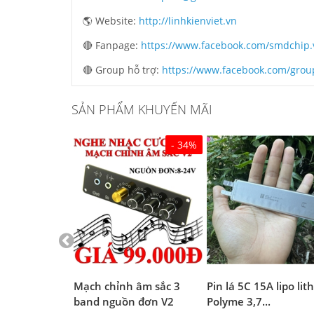
🌎 Website:
http://linhkienviet.vn
🔴 Fanpage:
https://www.facebook.com/smdchip.
🔴 Group hỗ trợ:
https://www.facebook.com/grou
SẢN PHẨM KHUYẾN MÃI
- 34%
 Đen chịu
Mạch chỉnh âm sắc 3
Pin lá 5C 15A lipo li
(4A...
band nguồn đơn V2
Polyme 3,7...