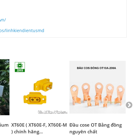
vn/
ps/linhkiendientusmd
thium
XT60E ( XT60E-F, XT60E-M
Đầu cose OT Bằng đồng
Đầu
) chính hãng...
nguyên chất
Mạ 