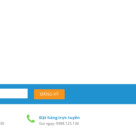
00₫
2.500₫
2.500₫
Đặt hàng trực tuyến
h30
Gọi ngay: 0988.125.136