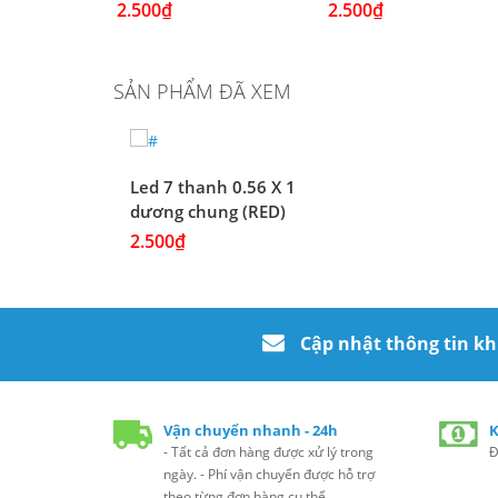
2.500₫
2.500₫
SẢN PHẨM ĐÃ XEM
Led 7 thanh 0.56 X 1
dương chung (RED)
2.500₫
Cập nhật thông tin k
Vận chuyển nhanh - 24h
K
- Tất cả đơn hàng được xử lý trong
Đ
ngày. - Phí vận chuyển được hỗ trợ
theo từng đơn hàng cụ thể