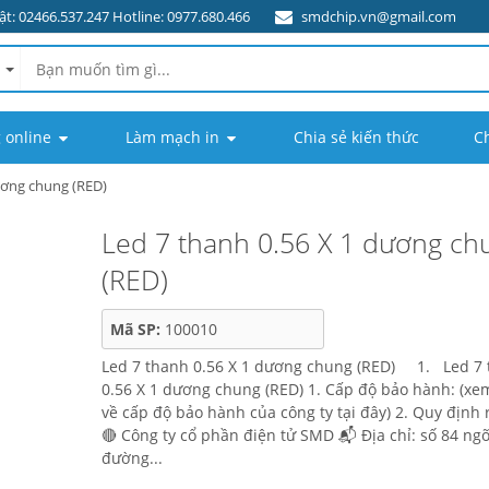
t: 02466.537.247 Hotline: 0977.680.466
smdchip.vn@gmail.com
 online
Làm mạch in
Chia sẻ kiến thức
C
ương chung (RED)
Led 7 thanh 0.56 X 1 dương ch
(RED)
Mã SP:
100010
Led 7 thanh 0.56 X 1 dương chung (RED) 1. Led 7
0.56 X 1 dương chung (RED) 1. Cấp độ bảo hành: (x
về cấp độ bảo hành của công ty tại đây) 2. Quy định 
🔴 Công ty cổ phần điện tử SMD 📬 Địa chỉ: số 84 ng
đường...