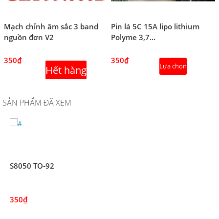
Mạch chỉnh âm sắc 3 band
Pin lá 5C 15A lipo lithium
nguồn đơn V2
Polyme 3,7...
350₫
350₫
Lựa chọn
Hết hàng
SẢN PHẨM ĐÃ XEM
S8050 TO-92
350₫