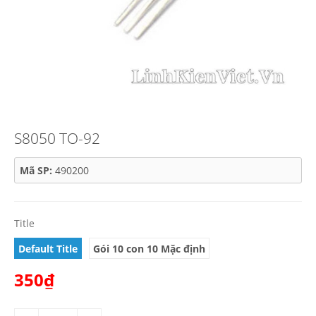
S8050 TO-92
Mã SP:
490200
Title
Default Title
Gói 10 con 10 Mặc định
350₫